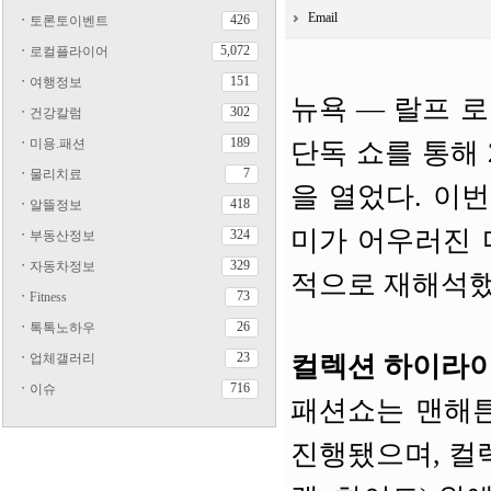
Email
426
ㆍ
토론토이벤트
5,072
ㆍ
로컬플라이어
151
ㆍ
여행정보
뉴욕 — 랄프 로렌
302
ㆍ
건강칼럼
189
ㆍ
미용.패션
단독 쇼를 통해 
7
ㆍ
물리치료
을 열었다. 이
418
ㆍ
알뜰정보
미가 어우러진 
324
ㆍ
부동산정보
329
ㆍ
자동차정보
적으로 재해석했
73
ㆍ
Fitness
26
ㆍ
톡톡노하우
23
ㆍ
업체갤러리
컬렉션 하이라
716
ㆍ
이슈
패션쇼는 맨해튼
진행됐으며, 컬