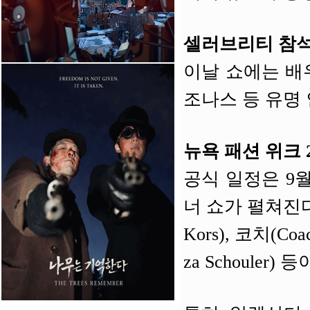
셀러브리티 참
이날 쇼에는 배우
조나스 등 유명
뉴욕 패션 위크 2
공식 일정은 9월
너 쇼가 펼쳐진다
Kors), 코치(Co
za Schouler)