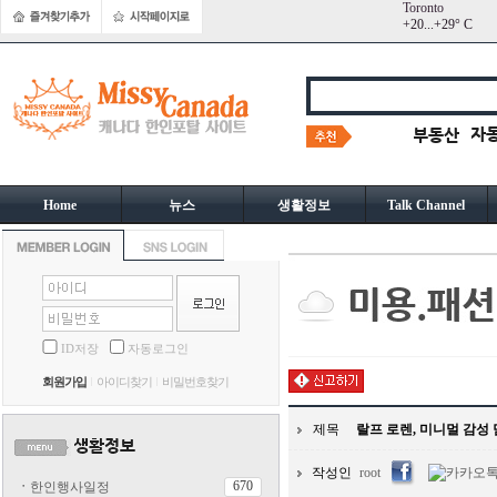
Toronto
+
20...
+
29° C
Home
뉴스
생활정보
Talk Channel
ID저장
자동로그인
회원가입
아이디찾기
비밀번호찾기
제목
랄프 로렌, 미니멀 감성 
작성인
root
670
ㆍ
한인행사일정