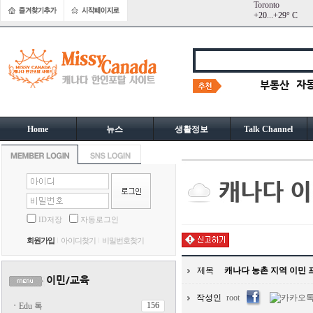
Toronto
+
20...
+
29° C
Home
뉴스
생활정보
Talk Channel
ID저장
자동로그인
회원가입
아이디찾기
비밀번호찾기
제목
캐나다 농촌 지역 이민 프
작성인
root
156
ㆍ
Edu 톡