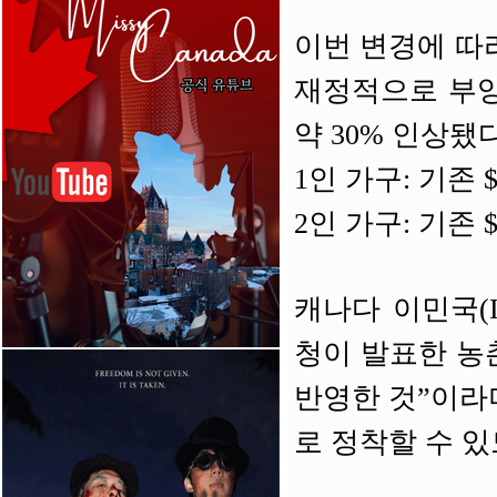
이번 변경에 따
재정적으로 부양
약 30% 인상됐다
1인 가구: 기존 $7
2인 가구: 기존 $9
캐나다 이민국(I
청이 발표한 농촌 
반영한 것”이라
로 정착할 수 있