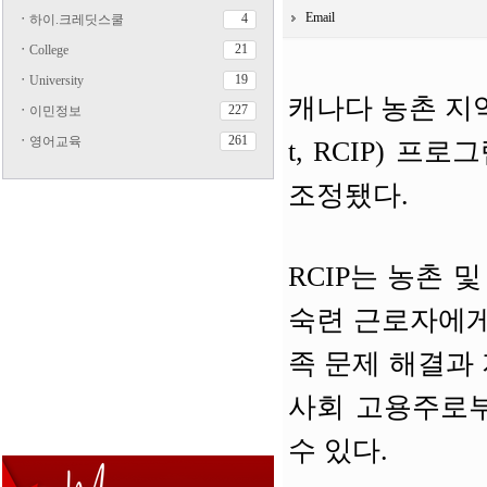
Email
4
ㆍ
하이.크레딧스쿨
21
ㆍ
College
19
ㆍ
University
캐나다 농촌 지역 이민
227
ㆍ
이민정보
261
ㆍ
영어교육
t, RCIP) 
조정됐다.
RCIP는 농촌
숙련 근로자에게
족 문제 해결과
사회 고용주로부
수 있다.