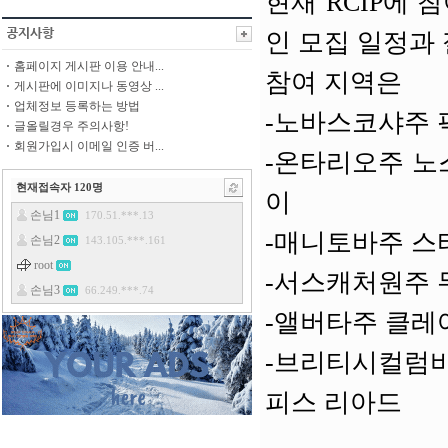
현재 RCIP에 
인 모집 일정과
홈페이지 게시판 이용 안내...
참여 지역은
게시판에 이미지나 동영상 ...
업체정보 등록하는 방법
-노바스코샤주 
글올릴경우 주의사항!
회원가입시 이메일 인증 버...
-온타리오주 노
현재접속자
120
명
이
-매니토바주 스
-서스캐처원주 
-앨버타주 클
-브리티시컬럼비
피스 리아드