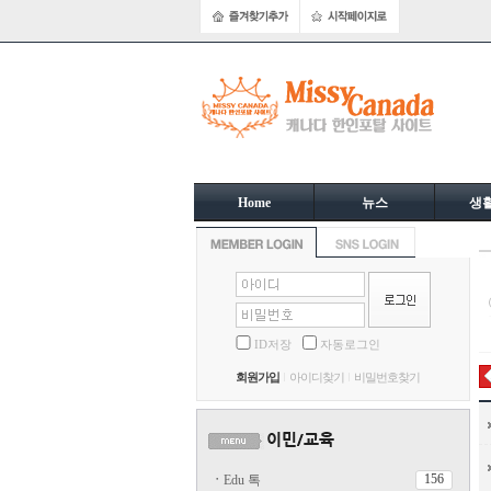
Home
뉴스
생
ID저장
자동로그인
회원가입
아이디찾기
비밀번호찾기
156
ㆍ
Edu 톡