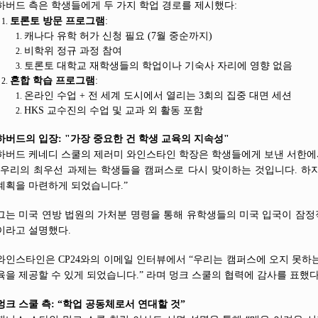
하버드 측은 학생들에게 두 가지 학업 경로를 제시했다:
토론토 방문 프로그램
:
캐나다 유학 허가 신청 필요 (7월 중순까지)
비학위 정규 과정 참여
토론토 대학교 재학생들의 학업이나 기숙사 자리에 영향 없음
혼합 학습 프로그램
:
온라인 수업 + 전 세계 도시에서 열리는 3회의 집중 대면 세션
HKS 교수진의 수업 및 교과 외 활동 포함
하버드의 입장: "가장 중요한 건 학생 교육의 지속성"
하버드 케네디 스쿨의 제러미 와인스타인 학장은 학생들에게 보낸 서한에
“우리의 최우선 과제는 학생들을 캠퍼스로 다시 맞이하는 것입니다. 하
계획을 마련하게 되었습니다.”
그는 미국 연방 법원의 가처분 명령을 통해 유학생들의 미국 입국이 잠
이라고 설명했다.
와인스타인은 CP24와의 이메일 인터뷰에서 “우리는 캠퍼스에 오지 못하
육을 제공할 수 있게 되었습니다.” 라며 멍크 스쿨의 협력에 감사를 표했다
멍크 스쿨 측: “학업 공동체로서 연대할 것”