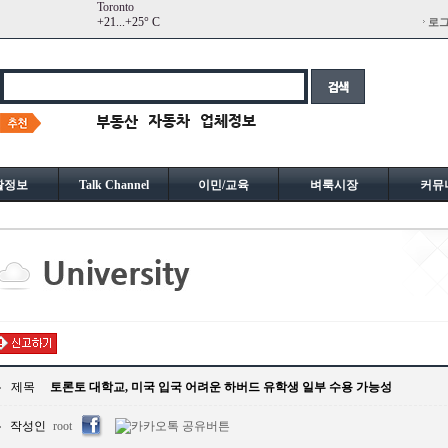
Toronto
+
21...
+
25° C
로
활정보
Talk Channel
이민/교육
벼룩시장
커뮤
제목
토론토 대학교, 미국 입국 어려운 하버드 유학생 일부 수용 가능성
작성인
root