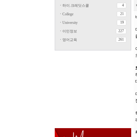
4
ㆍ
하이.크레딧스쿨
21
ㆍ
College
19
ㆍ
University
227
ㆍ
이민정보
261
ㆍ
영어교육