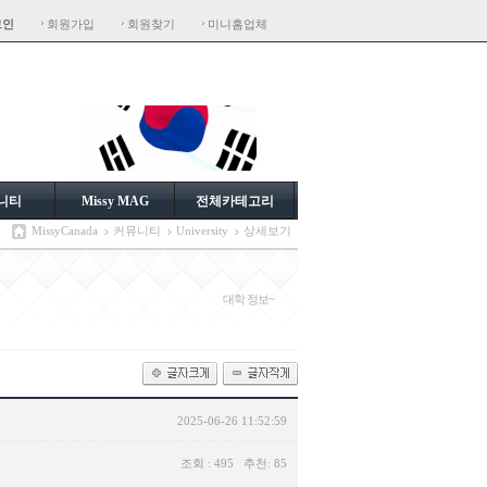
그인
회원가입
회원찾기
미니홈업체
니티
Missy MAG
전체카테고리
MissyCanada
커뮤니티
University
상세보기
대학 정보~
2025-06-26 11:52:59
조회 : 495 추천: 85