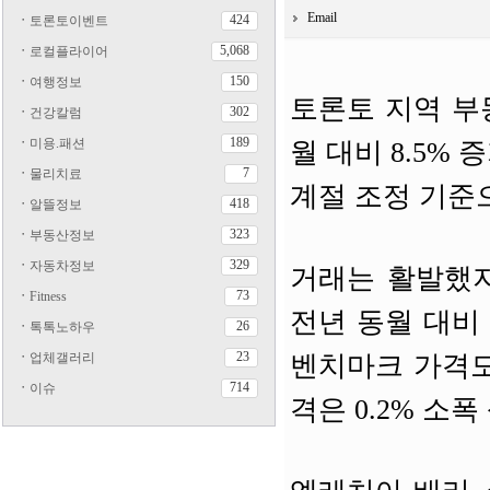
Email
424
ㆍ
토론토이벤트
5,068
ㆍ
로컬플라이어
150
ㆍ
여행정보
토론토 지역 부동
302
ㆍ
건강칼럼
189
ㆍ
미용.패션
월 대비 8.5%
7
ㆍ
물리치료
계절 조정 기준으
418
ㆍ
알뜰정보
323
ㆍ
부동산정보
329
ㆍ
자동차정보
거래는 활발했지
73
ㆍ
Fitness
전년 동월 대비 4
26
ㆍ
톡톡노하우
23
ㆍ
업체갤러리
벤치마크 가격도 
714
ㆍ
이슈
격은 0.2% 소폭