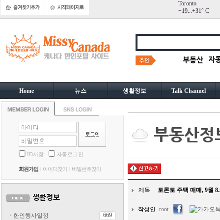
Toronto
+
19...
+
31° C
Home
뉴스
생활정보
Talk Channel
ID저장
자동로그인
회원가입
아이디찾기
비밀번호찾기
제목
토론토 주택 매매, 9월 
작성인
root
669
ㆍ
한인행사일정