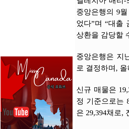
엘레치아 배리-
중앙은행의 9월
었다”며 “대출
상환을 감당할 수
중앙은행은 지난 
로 결정하며, 올
신규 매물은 19
정 기준으로는 8
은 29,394채로,