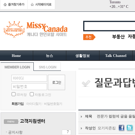
Toronto
+
20...
+
31° C
Home
뉴스
생활정보
Talk Channel
ID저장
자동로그인
회원가입
아이디찾기
비밀번호찾기
제목
전문가 컬럼에 글을 올릴
작성인
모기지존킴
7
ㆍ
공지사항