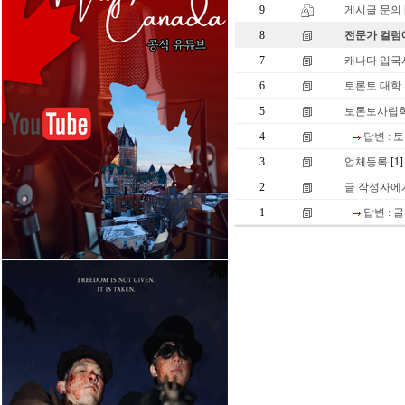
9
게시글 문의
8
전문가 컬럼에
7
캐나다 입국
6
토론토 대학 
5
토론토사립
4
답변 :
3
업체등록
[1]
2
글 작성자에
1
답변 : 