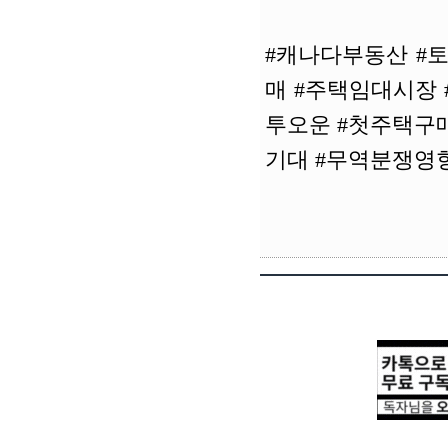
#캐나다부동산 #
매 #주택임대시장 
투오운 #첫주택구
기대 #무역분쟁영