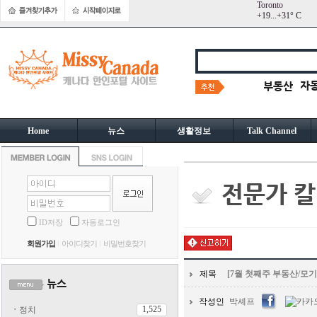
Toronto
+
19...
+
31° C
Home
뉴스
생활정보
Talk Channel
ID저장
자동로그인
회원가입
아이디찾기
비밀번호찾기
제목
[7월 첫째주 부동산/모기
작성인
박셰프
1,525
ㆍ
정치