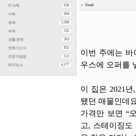
Email
636
ㆍ
IT.과학
694
ㆍ
사회
3,300
ㆍ
경제
332
ㆍ
세계
303
ㆍ
생활.문화
852
ㆍ
연예가소식
이번 주에는 바
513
ㆍ
전문가칼럼
우스에 오퍼를 
4,177
ㆍ
HOT뉴스
이 집은 2021
됐던 매물인데요
가격만 보면 “오
고, 스테이징도