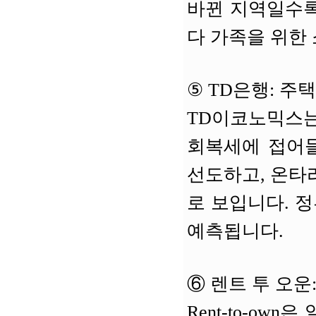
바뀐 지역일수록
다 가족을 위한
⑤
TD은행: 주택
TD이코노믹스는
회복세에 접어들
선도하고, 온타
로 보입니다. 정
예측됩니다.
⑥
렌트 투 오운
Rent-to-o