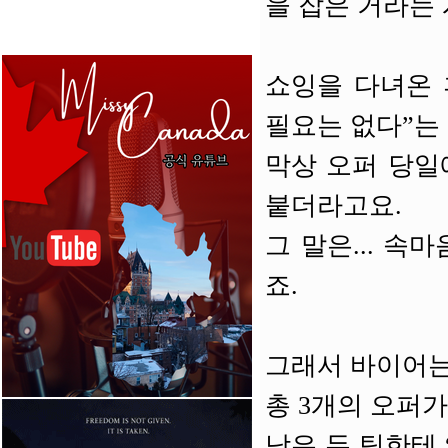
을 잡은 거라는 
쇼잉을 다녀온 
필요는 없다”는
막상 오퍼 당일
붙더라고요.
그 말은... 
죠.
그래서 바이어는 
총 3개의 오퍼가
남은 두 팀한테 