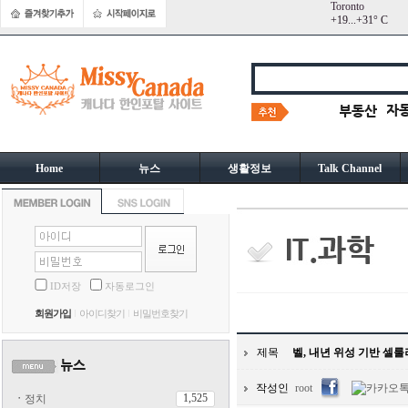
Toronto
+
19...
+
31° C
Home
뉴스
생활정보
Talk Channel
ID저장
자동로그인
회원가입
아이디찾기
비밀번호찾기
제목
벨, 내년 위성 기반 셀
작성인
root
1,525
ㆍ
정치