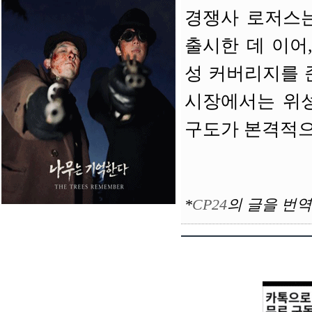
경쟁사 로저스는
출시한 데 이어
성 커버리지를 
시장에서는 위성
구도가 본격적으
*
CP24
의
글을 번역