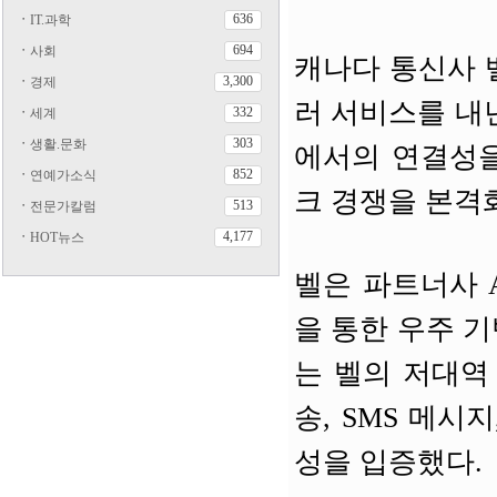
636
ㆍ
IT.과학
694
ㆍ
사회
캐나다 통신사 벨
3,300
ㆍ
경제
러 서비스를 내
332
ㆍ
세계
303
ㆍ
생활.문화
에서의 연결성을 
852
ㆍ
연예가소식
크 경쟁을 본격
513
ㆍ
전문가칼럼
4,177
ㆍ
HOT뉴스
벨은 파트너사 A
을 통한 우주 
는 벨의 저대역
송, SMS 메시
성을 입증했다.