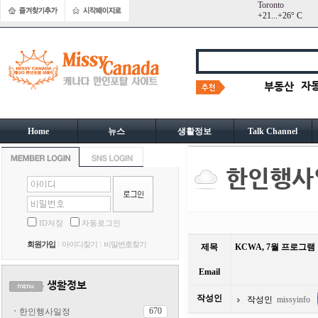
Toronto
+
21...
+
26° C
Home
뉴스
생활정보
Talk Channel
ID저장
자동로그인
회원가입
아이디찾기
비밀번호찾기
제목
KCWA, 7월 프로그램
Email
작성인
작성인
missyinfo
670
ㆍ
한인행사일정