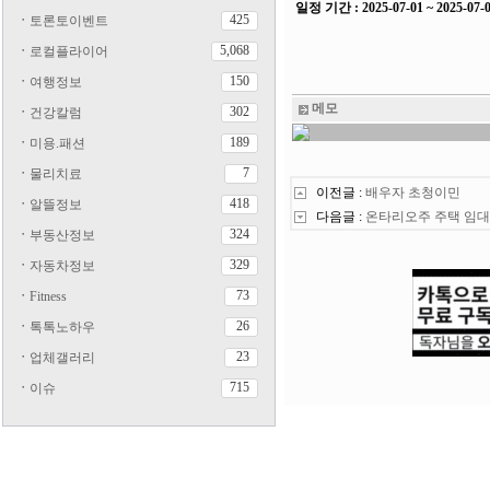
일정 기간 : 2025-07-01 ~ 2025-07-
425
ㆍ
토론토이벤트
5,068
ㆍ
로컬플라이어
150
ㆍ
여행정보
메모
302
ㆍ
건강칼럼
189
ㆍ
미용.패션
7
ㆍ
물리치료
이전글 :
배우자 초청이민
418
ㆍ
알뜰정보
다음글 :
온타리오주 주택 임
324
ㆍ
부동산정보
329
ㆍ
자동차정보
73
ㆍ
Fitness
26
ㆍ
톡톡노하우
23
ㆍ
업체갤러리
715
ㆍ
이슈