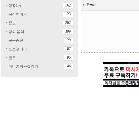
Email
162
ㆍ
생활QA
123
ㆍ
음식이야기
262
ㆍ
종교
399
ㆍ
영화.음악
29
ㆍ
웃음충전
67
ㆍ
포토갤러리
95
ㆍ
골프
46
ㆍ
미니홈피용갤러리