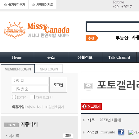
Toronto
+
20...
+
29° C
Home
뉴스
생활정보
Talk Channel
ID저장
자동로그인
회원가입
아이디찾기
비밀번호찾기
제목
2023년 1월에..
작성인
missyinfo
309
ㆍ
미시톡