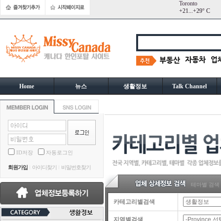
Toronto
+
21...
+
29° C
Home
뉴스
생활정보
Talk Channel
ID저장
자동로그인
회원가입
아이디찾기
비밀번호찾기
테마별 검색
카테고리별검색
지역별검색