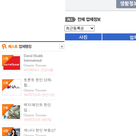
사진
업
David Health
1위
International
Ontario Toronto
6475395011 /
건강식품
토론토 한인 단체-
2위
협...
Ontario Toronto
16478732145 /
한인기관
벽지/페인트 한인
3위
업...
Ontario Toronto
16478732145 /
페인팅
캐나다 한인 부동산!
4위
Ontario Toronto