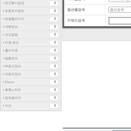
0
한인행사일정
옵션별검색
0
토론토이벤트
0
로컬플라이어
키워드검색
0
여행정보
0
건강칼럼
0
미용.패션
0
물리치료
0
알뜰정보
0
부동산정보
0
자동차정보
0
Fitness
0
톡톡노하우
0
업체갤러리
0
이슈