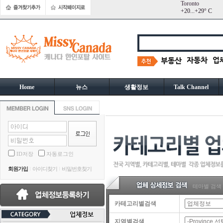
Toronto
+
20...
+
29° C
Home
뉴스
생활정보
Talk Channel
ID저장
자동로그인
회원가입
아이디찾기
비밀번호찾기
테마별 검색
카테고리별검색
지역별검색