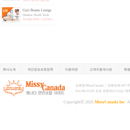
16478732145 /
페인팅
Gia's Beauty Lounge
4위
Ontario North York
416-882-9599 /
스킨케어
회사소개
개인정보보호정책
이용약관
고객지원게시판
회
상호명:MissyCanada | 전화번호:647-873-
미시캐나다의 모든 컨텐츠(기사)는 제
Copyrightⓒ 2026
MissyCanada Inc
Al