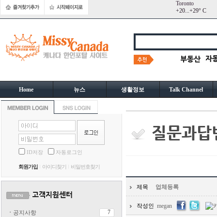
Toronto
+
20...
+
29° C
Home
뉴스
생활정보
Talk Channel
ID저장
자동로그인
회원가입
아이디찾기
비밀번호찾기
제목
업체등록
작성인
megan
7
ㆍ
공지사항