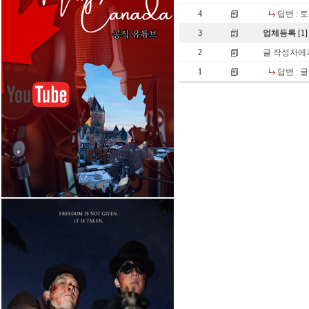
4
답변 :
3
업체등록
[1]
2
글 작성자에
1
답변 : 